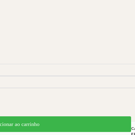
cionar ao carrinho
C
F