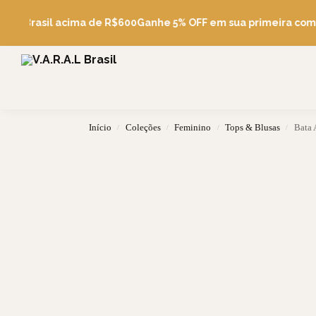
Pesquise
tis Brasil acima de R$600
Ganhe 5% OFF em sua primeira comp
Início
Coleções
Feminino
Tops & Blusas
Bata 
/
/
/
/