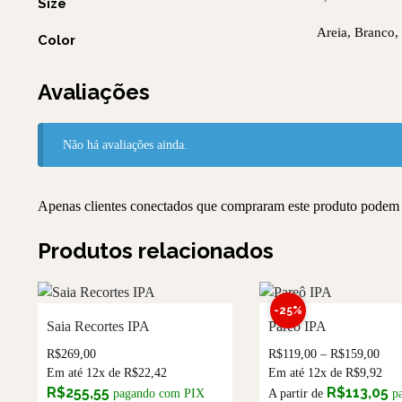
Size
Areia, Branco,
Color
Avaliações
Não há avaliações ainda.
Apenas clientes conectados que compraram este produto podem 
Produtos relacionados
-25%
Saia Recortes IPA
Pareô IPA
R$
269,00
R$
119,00
–
R$
159,00
Em até 12x de
R$
22,42
Em até 12x de
R$
9,92
R$
255,55
R$
113,05
pagando com PIX
A partir de
p