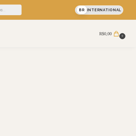
F em sua primeira compra
BR
INTERNATIONAL
Pesquisar
R$
0,00
0