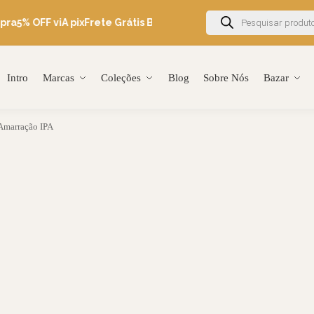
ra
5% OFF viA pix
Frete Grátis Brasil acima de R$600
Ganhe 5% OF
Intro
Marcas
Coleções
Blog
Sobre Nós
Bazar
Amarração IPA