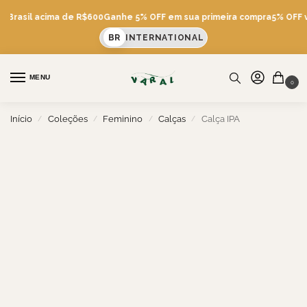
s Brasil acima de R$600
Ganhe 5% OFF em sua primeira compra
5% OFF vi
BR
INTERNATIONAL
MENU
0
Início
Coleções
Feminino
Calças
Calça IPA
/
/
/
/