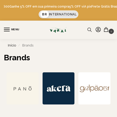
 R$600
Ganhe 5% OFF em sua primeira compra
5% OFF viA pix
Frete Grátis Bra
BR
INTERNATIONAL
MENU
0
Início
Brands
/
Brands