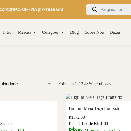
compra
5% OFF viA pix
Frete Grátis Brasil acima de R$600
Ganhe 5
Intro
Marcas
Coleções
Blog
Sobre Nós
Bazar
Exibindo 1–12 de 50 resultados
Biquini Meia Taça Franzido
R$
372,00
R$
23,25
Em até 12x de
R$
31,00
R$
353,40
gando com PIX
pagando com PIX