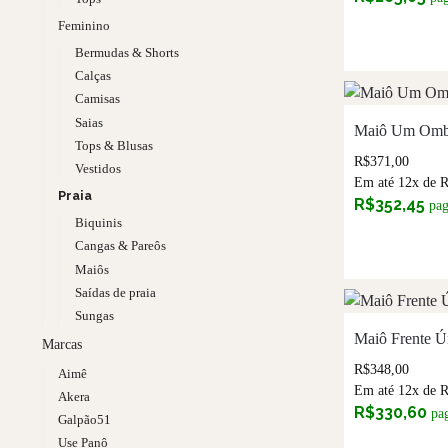
Feminino
Bermudas & Shorts
Calças
Camisas
Saias
Maiô Um Ombr
Tops & Blusas
R$
371,00
Vestidos
Em até 12x de
Praia
R$
352,45
pa
Biquinis
Cangas & Pareôs
Maiôs
Saídas de praia
Sungas
Maiô Frente Ú
Marcas
R$
348,00
Aimê
Em até 12x de
Akera
R$
330,60
pa
Galpão51
Use Panô