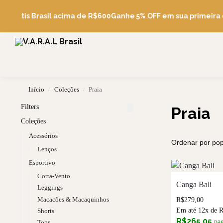
Pesquise
e Grátis Brasil acima de R$600
Ganhe 5% OFF em sua primeira 
Início
Coleções
Praia
/
/
Filters
Praia
Coleções
Acessórios
Lenços
Esportivo
Corta-Vento
Canga Bali
Leggings
Macacões & Macaquinhos
R$
279,00
Em até 12x de
Shorts
R$
265,05
pa
Tops