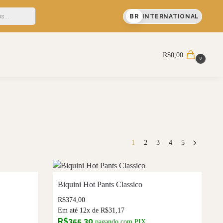
% OFF em sua primeira compra
BR
INTERNATIONAL
Pesquisar
R$
0,00
0
1
2
3
4
5
Biquini Hot Pants Classico
R$
374,00
Em até 12x de
R$
31,17
R$
355,30
pagando com PIX