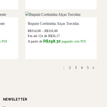
ente
Biquini Cortininha Alças Torcidas
R$
314,00
–
R$
316,00
Em até 12x de
R$
26,17
R$
298,30
m PIX
A partir de
pagando com PIX
1
2
3
4
5
NEWSLETTER