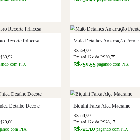
o Recorte Princesa
Maiô Detalhes Amarração Frente
R$
369,00
R$
30,92
Em até 12x de
R$
30,75
R$
350,55
gando com PIX
pagando com PIX
nica Detalhe Decote
Biquini Faixa Alça Macrame
R$
338,00
R$
29,00
Em até 12x de
R$
28,17
R$
321,10
gando com PIX
pagando com PIX