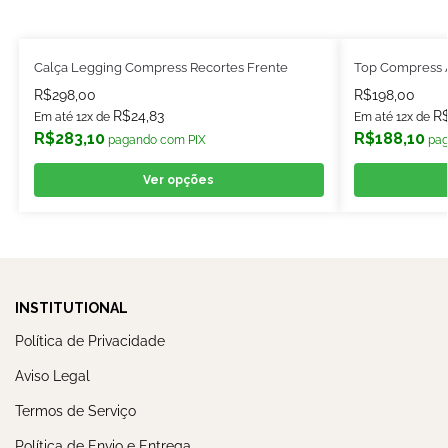
Calça Legging Compress Recortes Frente
Top Compress Al
R$
298,00
R$
198,00
R$
24,83
R
Em até 12x de
Em até 12x de
R$
283,10
R$
188,10
pagando com PIX
pag
Ver opções
INSTITUTIONAL
Política de Privacidade
Aviso Legal
Termos de Serviço
Política de Envio e Entrega