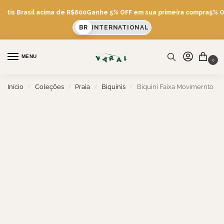
átis Brasil acima de R$600
Ganhe 5% OFF em sua primeira compra
5% OF
BR
INTERNATIONAL
MENU
0
Início
Coleções
Praia
Biquinis
Biquini Faixa Movimernto
/
/
/
/