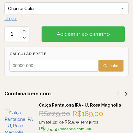
Limpar
Adicionar ao carrinho
CALCULAR FRETE
Calcular
Combina bem com:
Calça Pantalona IPA - U, Rosa Magnolia
R$
229,00
R$
189,00
R$
15,75
Em até 12x de
sem juros
R$
179,55
pagando com PIX