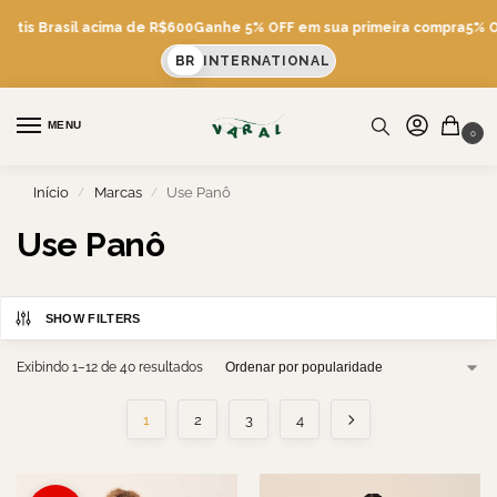
átis Brasil acima de R$600
Ganhe 5% OFF em sua primeira compra
5% OF
BR
INTERNATIONAL
MENU
0
Início
Marcas
Use Panô
/
/
Use Panô
SHOW FILTERS
Exibindo 1–12 de 40 resultados
1
2
3
4