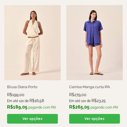
Blusa Diana Porto
Camisa Manga curta IPA
R$
199,00
R$
279,00
R$
16,58
R$
23,25
Em até 12x de
Em até 12x de
R$
189,05
R$
265,05
pagando com PIX
pagando com PIX
Ver opções
Ver opções