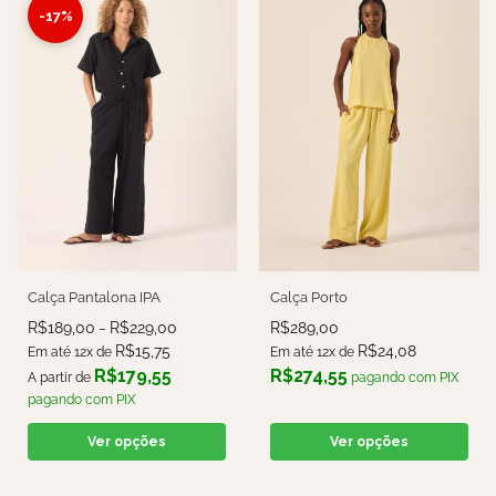
-17%
Calça Pantalona IPA
Calça Porto
R$
189,00
R$
229,00
R$
289,00
–
R$
15,75
R$
24,08
Em até 12x de
Em até 12x de
R$
179,55
R$
274,55
A partir de
pagando com PIX
pagando com PIX
Ver opções
Ver opções