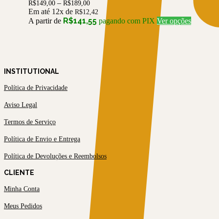
Faixa
–
R$
149,00
R$
189,00
escolhidas
de
Em até 12x de
R$
12,42
na
preço:
Este
R$
141,55
A partir de
pagando com PIX
Ver opções
página
R$149,00
produto
do
através
tem
produto
R$189,00
várias
variantes
As
INSTITUTIONAL
opções
podem
Política de Privacidade
ser
escolhid
Aviso Legal
na
página
Termos de Serviço
do
produto
Política de Envio e Entrega
Política de Devoluções e Reembolsos
CLIENTE
Minha Conta
Meus Pedidos