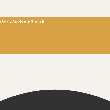
FF viA pix
Frete Grátis Brasil acima de R$600
Ganhe 5% OFF em s