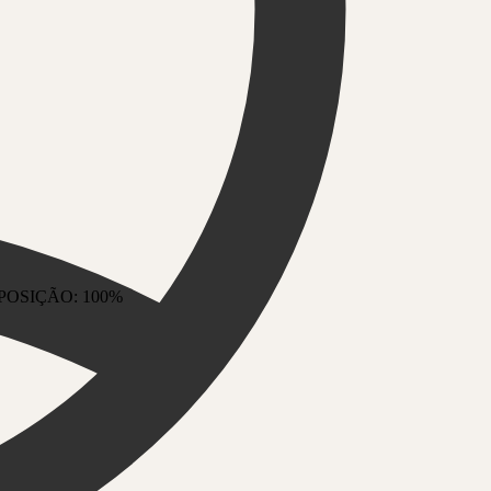
24,08
sem juros
do com PIX
OSIÇÃO: 100%