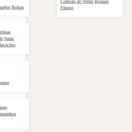
Coleção de Verão
Roupas
apéus
Bolsas
Fitness
misas
ts
Saias
acacões
ungas
ings
aquinhos