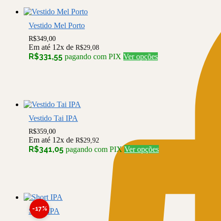
As
opções
podem
Vestido Mel Porto
ser
R$
349,00
escolhidas
Em até 12x de
R$
29,08
na
Este
R$
331,55
pagando com PIX
Ver opções
página
produto
do
tem
produto
várias
variantes.
As
opções
podem
Vestido Tai IPA
ser
R$
359,00
escolhidas
Em até 12x de
R$
29,92
na
Este
R$
341,05
pagando com PIX
Ver opções
página
produto
do
tem
produto
várias
variantes.
As
opções
-17%
podem
Short IPA
ser