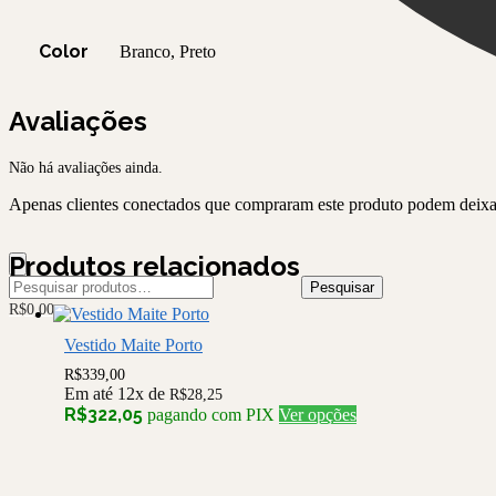
Color
Branco, Preto
Avaliações
Não há avaliações ainda.
Apenas clientes conectados que compraram este produto podem deixa
Produtos relacionados
Pesquisar
Pesquisar
por:
R$
0,00
Vestido Maite Porto
R$
339,00
Em até 12x de
R$
28,25
Este
R$
322,05
pagando com PIX
Ver opções
produto
tem
várias
variantes.