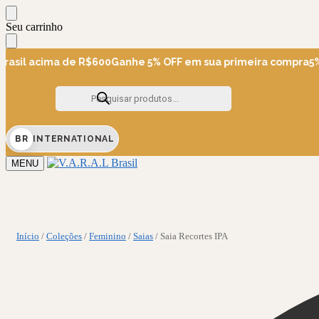
Skip
Skip
Seu carrinho
to
to
navigation
content
asil acima de R$600
Ganhe 5% OFF em sua primeira compra
5% O
Pesquisar
produtos
BR
INTERNATIONAL
MENU
Início
/
Coleções
/
Feminino
/
Saias
/
Saia Recortes IPA