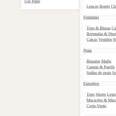
Use Panô
Lenços
Bonés
Ch
Feminino
Tops & Blusas
Ca
Bermudas & Shor
Calças
Vestidos
M
Praia
Biquinis
Maiôs
Cangas & Pareôs
Saídas de praia
S
Esportivo
Tops
Shorts
Legg
Macacões & Mac
Corta-Vento