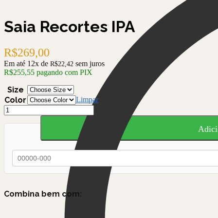
Saia Recortes IPA
R$
269,00
Em até 12x de
sem juros
R$
22,42
R$
255,55
pagando com PIX
Size
Color
Limpar
Saia
Recortes
IPA
Adici
quantidade
Combina bem com:
Biquini Cortina
Faixa