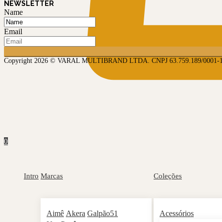
NEWSLETTER
Name
Email
Copyright 2026 © VARAL MULTIBRAND LTDA. CNPJ 63.759.189/0001-
0
Intro
Marcas
Coleções
Aimê
Akera
Galpão51
Acessórios