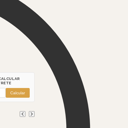
CALCULAR
FRETE
Calcular
s MC Porto