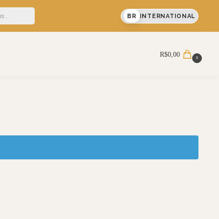
 5% OFF em sua primeira compra
BR
INTERNATIONAL
R$
0,00
0