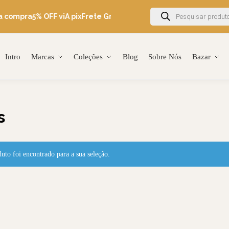
a compra
5% OFF viA pix
Frete Grátis Brasil acima de R$600
Ganhe
Intro
Marcas
Coleções
Blog
Sobre Nós
Bazar
s
to foi encontrado para a sua seleção.