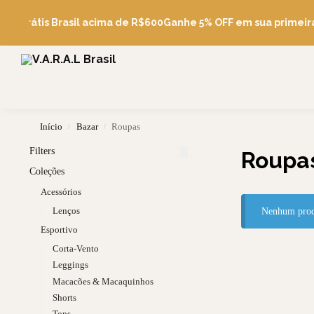
te Grátis Brasil acima de R$600
Ganhe 5% OFF em sua primeir
Início
Bazar
Roupas
/
/
Filters
Roupa
Coleções
Acessórios
Lenços
Nenhum produ
Esportivo
Corta-Vento
Leggings
Macacões & Macaquinhos
Shorts
Tops