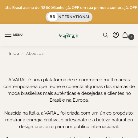
 Grátis Brasil acima de R$600
Ganhe 5% OFF em sua primeira compra
5% OFF v
BR
INTERNATIONAL
MENU
0
Início
About Us
/
A VARAL é uma plataforma de e-commerce multimarcas
contemporânea que reúne e conecta algumas das marcas de
moda brasileiras mais autênticas e desejadas a clientes no
Brasil e na Europa.
Nascida na Itália, a VARAL foi criada com um único propósito:
mostrar a energia criativa, o artesanato e a beleza natural do
design brasileiro para um público internacional.