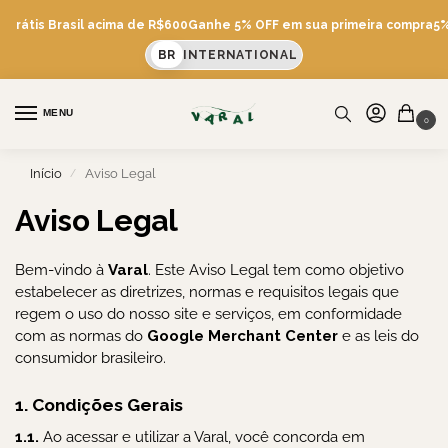
 Grátis Brasil acima de R$600
Ganhe 5% OFF em sua primeira compra
5% 
BR
INTERNATIONAL
MENU
0
Início
Aviso Legal
/
Aviso Legal
Bem-vindo à
Varal
. Este Aviso Legal tem como objetivo
estabelecer as diretrizes, normas e requisitos legais que
regem o uso do nosso site e serviços, em conformidade
com as normas do
Google Merchant Center
e as leis do
consumidor brasileiro.
1. Condições Gerais
1.1.
Ao acessar e utilizar a Varal, você concorda em