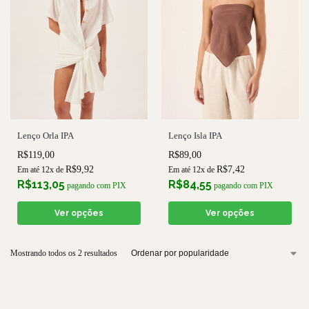
Lenço Orla IPA
Lenço Isla IPA
R$
119,00
R$
89,00
R$
9,92
R$
7,42
Em até 12x de
Em até 12x de
R$
113,05
R$
84,55
pagando com PIX
pagando com PIX
Ver opções
Ver opções
Mostrando todos os 2 resultados