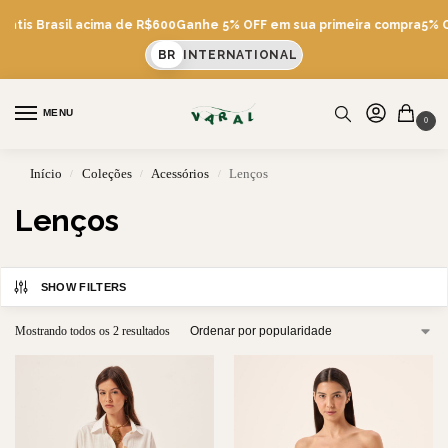
rátis Brasil acima de R$600
Ganhe 5% OFF em sua primeira compra
5% O
BR
INTERNATIONAL
MENU
0
Início
Coleções
Acessórios
Lenços
/
/
/
Lenços
SHOW FILTERS
Mostrando todos os 2 resultados