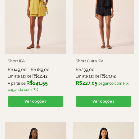
Short IPA
Short Clara IPA
R$
149,00
R$
189,00
R$
239,00
–
R$
12,42
R$
19,92
Em até 12x de
Em até 12x de
R$
141,55
R$
227,05
A partir de
pagando com PIX
pagando com PIX
Ver opções
Ver opções