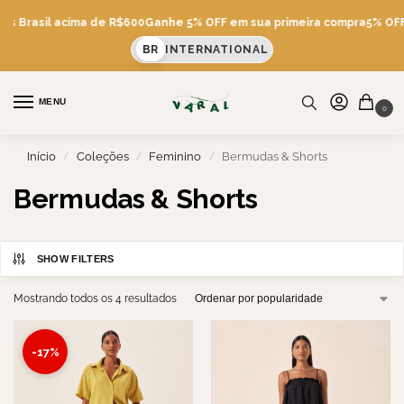
tis Brasil acima de R$600
Ganhe 5% OFF em sua primeira compra
5% OFF 
BR
INTERNATIONAL
MENU
0
Início
Coleções
Feminino
Bermudas & Shorts
/
/
/
Bermudas & Shorts
SHOW FILTERS
Mostrando todos os 4 resultados
-17%