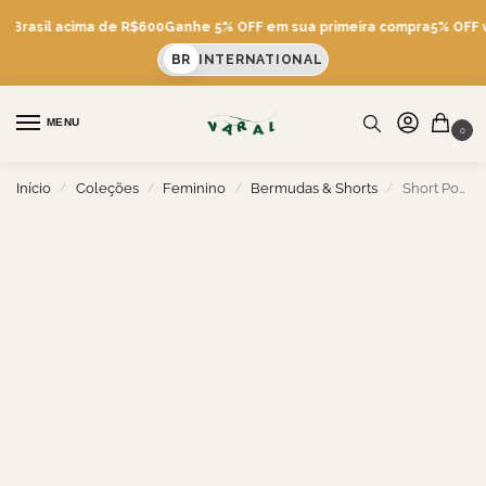
s Brasil acima de R$600
Ganhe 5% OFF em sua primeira compra
5% OFF vi
BR
INTERNATIONAL
MENU
0
Início
Coleções
Feminino
Bermudas & Shorts
Short Porto
/
/
/
/