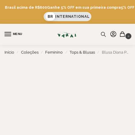
is Brasil acima de R$600
Ganhe 5% OFF em sua primeira compra
5% OFF v
BR
INTERNATIONAL
MENU
0
Início
Coleções
Feminino
Tops & Blusas
Blusa Diana Porto
/
/
/
/