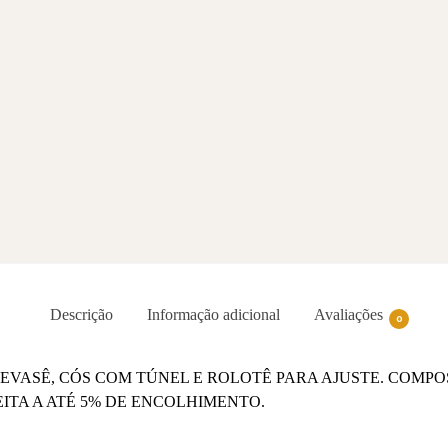
P, Preto
R$
448,0
Em até 12x de
R$
37,33
sem
juros
R$
425,60
pagando com
PIX
Adicionar ao
carrinho
Descrição
Informação adicional
Avaliações
0
EVASÊ, CÓS COM TÚNEL E ROLOTÊ PARA AJUSTE. COMPOS
EITA A ATÉ 5% DE ENCOLHIMENTO.