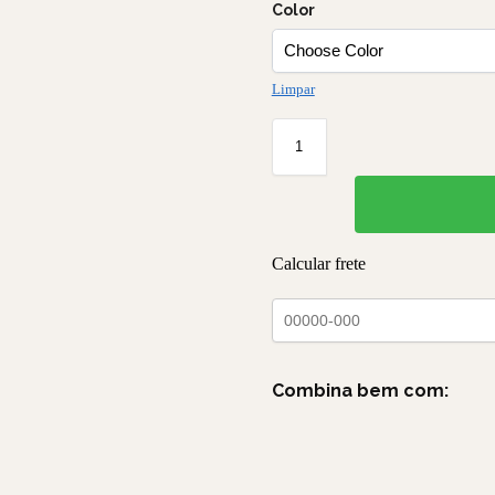
Color
Limpar
Calcular frete
Combina bem com:
Biquini
HotPants
Ondas Ayla 