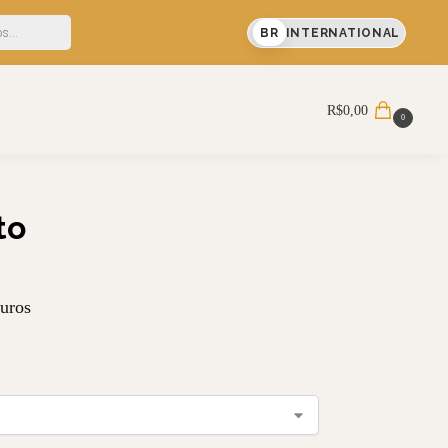
F em sua primeira compra
BR
INTERNATIONAL
Pesquisar
R$
0,00
0
to
uros