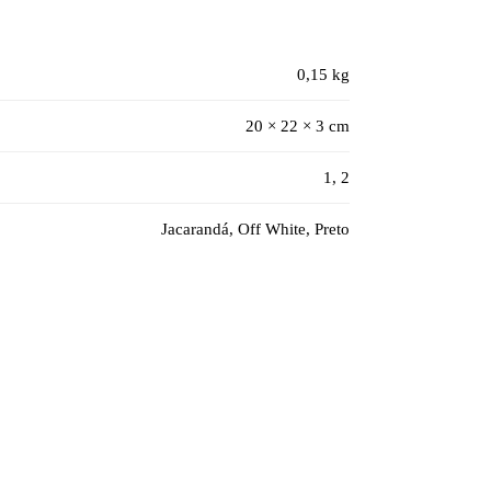
0,15 kg
20 × 22 × 3 cm
1, 2
Jacarandá, Off White, Preto