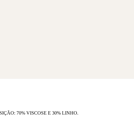
R$
289,00
R$
279,00
0
Em até 12x de
Em até 12x de
R$
24,08
sem
R$
23,25
sem
juros
juros
R$
274,55
R$
265,05
pagando com
pagando com
PIX
PIX
Ver opções
Ver opções
IÇÃO: 70% VISCOSE E 30% LINHO.