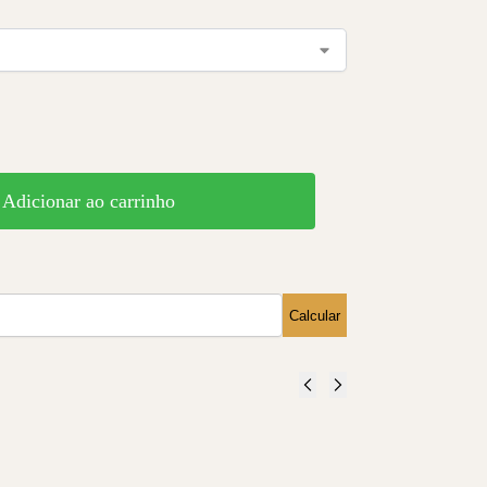
Adicionar ao carrinho
Calcular
Camisa
Camisa
Bolsos MC
Manga curta
-
Porto
IPA