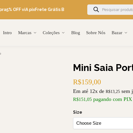
ra
5% OFF viA pix
Frete Grátis Brasil acima de R$600
Ganhe 5% OF
Intro
Marcas
Coleções
Blog
Sobre Nós
Bazar
o
Mini Saia Por
R$
159,00
Em até 12x de
sem j
R$
13,25
pagando com PIX
R$
151,05
Size