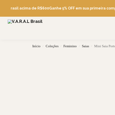
Pesquise
tis Brasil acima de R$600
Ganhe 5% OFF em sua primeira comp
Início
Coleções
Feminino
Saias
Mini Saia Port
/
/
/
/