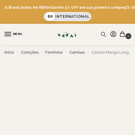
átis Brasil acima de R$600
Ganhe 5% OFF em sua primeira compra
5% OFF
BR
INTERNATIONAL
MENU
0
Início
Coleções
Feminino
Camisas
Camisa Manga Longa IPA
/
/
/
/