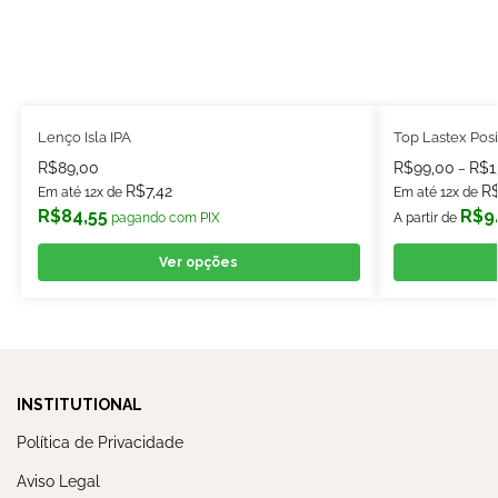
Lenço Isla IPA
Top Lastex Posi
R$
89,00
R$
99,00
R$
1
–
R$
7,42
R
Em até 12x de
Em até 12x de
R$
84,55
R$
9
pagando com PIX
A partir de
Ver opções
INSTITUTIONAL
Política de Privacidade
Aviso Legal