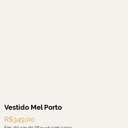
Vestido Mel Porto
R$
349,00
Em até 12x de
sem juros
R$
29,08