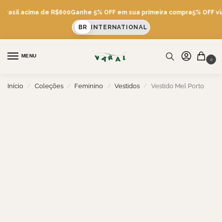
 Brasil acima de R$600
Ganhe 5% OFF em sua primeira compra
5% OFF viA
BR
INTERNATIONAL
MENU
0
Início
Coleções
Feminino
Vestidos
Vestido Mel Porto
/
/
/
/