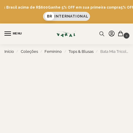
is Brasil acima de R$600
Ganhe 5% OFF em sua primeira compra
5% OFF 
BR
INTERNATIONAL
MENU
0
Início
Coleções
Feminino
Tops & Blusas
Bata Mia Tricoline Listras
/
/
/
/