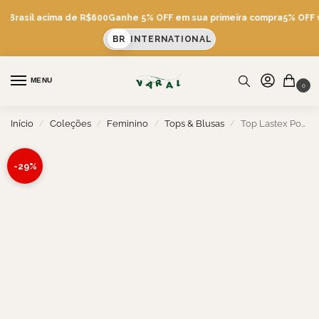
s Brasil acima de R$600
Ganhe 5% OFF em sua primeira compra
5% OFF vi
BR
INTERNATIONAL
MENU
0
Início
Coleções
Feminino
Tops & Blusas
Top Lastex Posi Listras
/
/
/
/
-29%