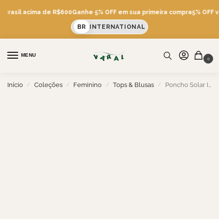
 Brasil acima de R$600
Ganhe 5% OFF em sua primeira compra
5% OFF vi
BR
INTERNATIONAL
MENU
0
Início
Coleções
Feminino
Tops & Blusas
Poncho Solar IPA
/
/
/
/