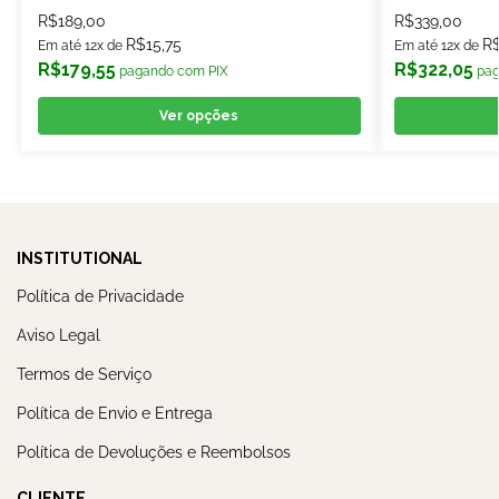
R$
189,00
R$
339,00
R$
15,75
R
Em até 12x de
Em até 12x de
R$
179,55
R$
322,05
pagando com PIX
pag
Ver opções
INSTITUTIONAL
Política de Privacidade
Aviso Legal
Termos de Serviço
Política de Envio e Entrega
Política de Devoluções e Reembolsos
CLIENTE