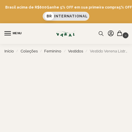
is Brasil acima de R$600
Ganhe 5% OFF em sua primeira compra
5% OFF v
BR
INTERNATIONAL
MENU
0
Início
Coleções
Feminino
Vestidos
Vestido Verena Listras
/
/
/
/