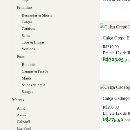
Feminino
Bermudas & Shorts
Calças
Camisas
Saias
Calça Crepe B
Tops & Blusas
R$
319,00
Vestidos
Em até 12x de
Praia
R$
303,05
pa
Biquinis
Cangas & Pareôs
Maiôs
Saídas de praia
Sungas
Calça Cadarço
Marcas
R$
290,00
Aimê
Em até 12x de
Akera
R$
275,50
pa
Galpão51
Use Panô