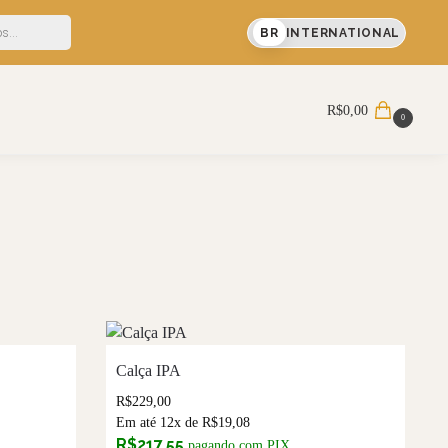
5% OFF em sua primeira compra
BR
INTERNATIONAL
Pesquisar
R$
0,00
0
Calça IPA
R$
229,00
Em até 12x de
R$
19,08
R$
217,55
pagando com PIX