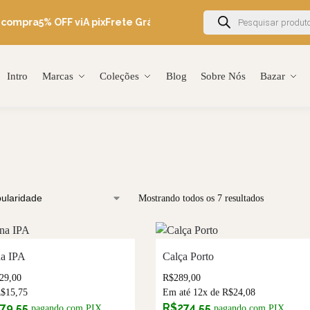
 compra
5% OFF viA pix
Frete Grátis Brasil acima de R$600
Ganhe 
Intro
Marcas
Coleções
Blog
Sobre Nós
Bazar
Mostrando todos os 7 resultados
na IPA
Calça Porto
29,00
R$
289,00
R$
15,75
Em até 12x de
R$
24,08
179,55
R$
274,55
pagando com PIX
pagando com PIX