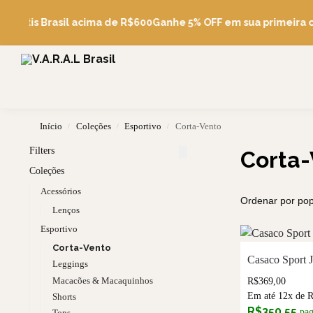
 Grátis Brasil acima de R$600
Ganhe 5% OFF em sua primeira 
Início
Coleções
Esportivo
Corta-Vento
/
/
/
Filters
Corta-
Coleções
Acessórios
Lenços
Esportivo
Corta-Vento
Casaco Sport 
Leggings
Macacões & Macaquinhos
R$
369,00
Em até 12x de
Shorts
R$
350,55
pa
Tops