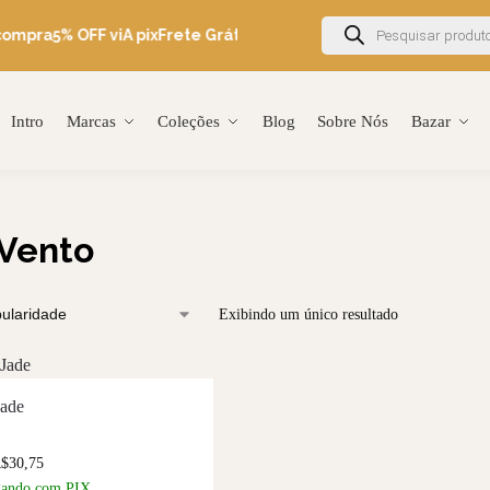
compra
5% OFF viA pix
Frete Grátis Brasil acima de R$600
Ganhe 5
Intro
Marcas
Coleções
Blog
Sobre Nós
Bazar
Vento
Exibindo um único resultado
Jade
R$
30,75
gando com PIX