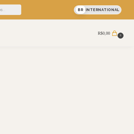
% OFF em sua primeira compra
BR
INTERNATIONAL
R$
0,00
0