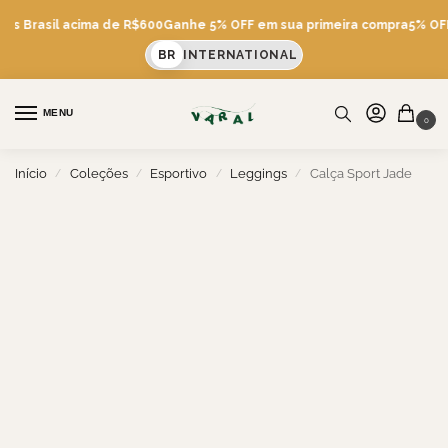
tis Brasil acima de R$600
Ganhe 5% OFF em sua primeira compra
5% OFF 
BR
INTERNATIONAL
MENU
0
Início
Coleções
Esportivo
Leggings
Calça Sport Jade
/
/
/
/