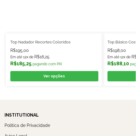
Top Básico Cos
Top Nadador Recortes Coloridos
R$
198,00
R$
195,00
R
R$
16,25
Em até 12x de
Em até 12x de
R$
188,10
R$
185,25
pag
pagando com PIX
Ver opções
INSTITUTIONAL
Política de Privacidade
Aviso Legal