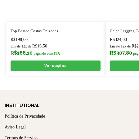
Top Básico Costas Cruzadas
Calça Legging C
R$
198,00
R$
324,00
R$
16,50
R$
2
Em até 12x de
Em até 12x de
R$
188,10
R$
307,80
pagando com PIX
pag
Ver opções
INSTITUTIONAL
Política de Privacidade
Aviso Legal
Termos de Serviço