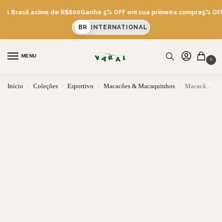
tis Brasil acima de R$600
Ganhe 5% OFF em sua primeira compra
5% OFF 
BR
INTERNATIONAL
MENU
0
Início
Coleções
Esportivo
Macacões & Macaquinhos
Macacão Compress Decote Frente Cruzado
/
/
/
/