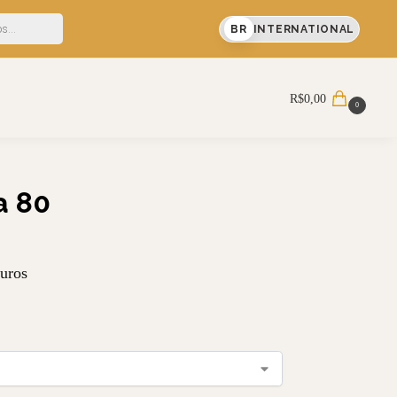
FF em sua primeira compra
BR
INTERNATIONAL
Pesquisar
R$
0,00
0
a 80
uros