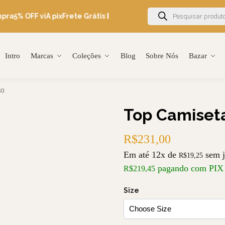
pra
5% OFF viA pix
Frete Grátis Brasil acima de R$600
Ganhe 5% O
Intro
Marcas
Coleções
Blog
Sobre Nós
Bazar
80
Top Camiset
R$
231,00
Em até 12x de
sem j
R$
19,25
pagando com PIX
R$
219,45
Size