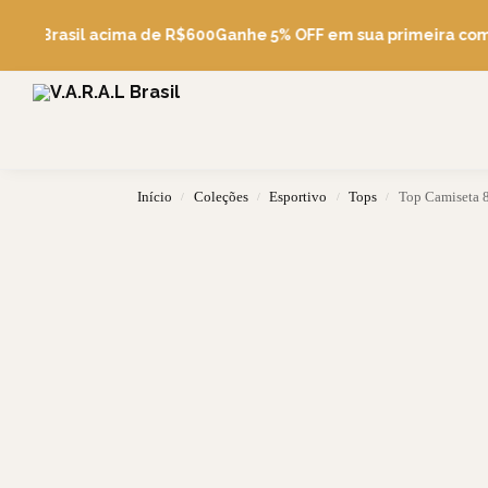
Pesquise
átis Brasil acima de R$600
Ganhe 5% OFF em sua primeira com
Início
Coleções
Esportivo
Tops
Top Camiseta 
/
/
/
/