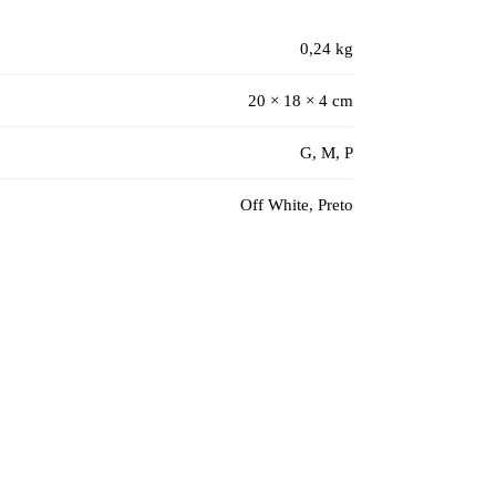
0,24 kg
20 × 18 × 4 cm
G, M, P
Off White, Preto