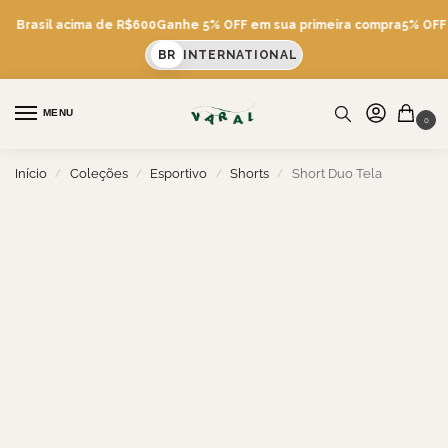
is Brasil acima de R$600
Ganhe 5% OFF em sua primeira compra
5% OFF v
BR
INTERNATIONAL
MENU
0
Início
Coleções
Esportivo
Shorts
Short Duo Tela
/
/
/
/