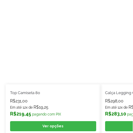
Top Camiseta 80
Calça Legging 
R$
231,00
R$
298,00
R$
19,25
R
Em até 12x de
Em até 12x de
R$
219,45
R$
283,10
pagando com PIX
pag
Ver opções