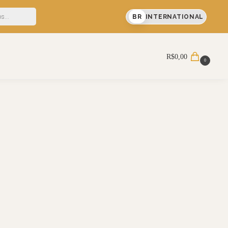
FF em sua primeira compra
BR
INTERNATIONAL
Pesquisar
R$
0,00
0