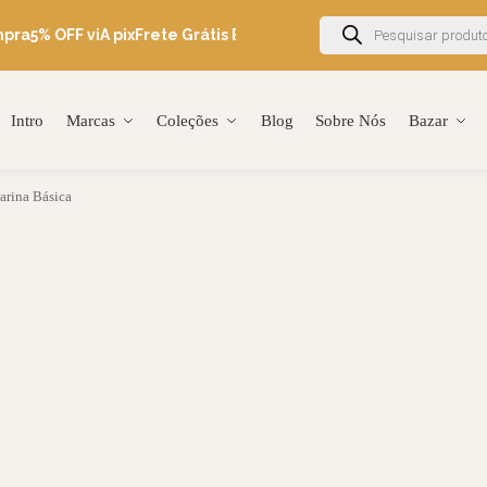
pra
5% OFF viA pix
Frete Grátis Brasil acima de R$600
Ganhe 5% O
Intro
Marcas
Coleções
Blog
Sobre Nós
Bazar
arina Básica