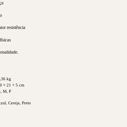
ça
do
ior resistência
físicas
onalidade.
,36 kg
0 × 21 × 5 cm
, M, P
zul, Cereja, Preto