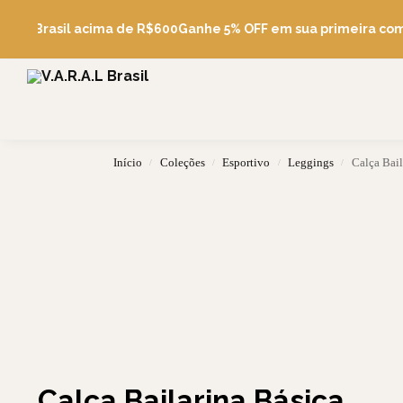
Pesquise
átis Brasil acima de R$600
Ganhe 5% OFF em sua primeira com
Início
Coleções
Esportivo
Leggings
Calça Bail
/
/
/
/
Calça Bailarina Básica