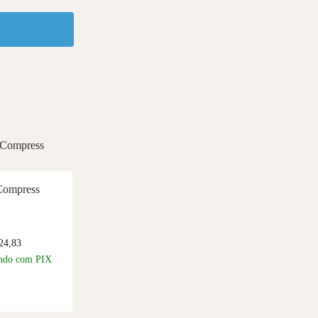
Compress
24,83
ndo com PIX