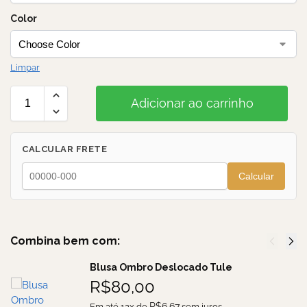
Color
Limpar
Adicionar ao carrinho
CALCULAR FRETE
Calcular
Combina bem com:
Blusa Ombro Deslocado Tule
R$
80,00
R$
6,67
Em até 12x de
sem juros