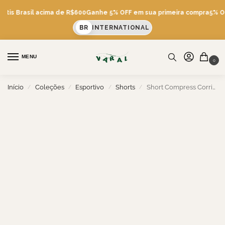
átis Brasil acima de R$600
Ganhe 5% OFF em sua primeira compra
5% OFF
BR
INTERNATIONAL
MENU
0
Início
Coleções
Esportivo
Shorts
Short Compress Corrida Detalhe Bolso
/
/
/
/