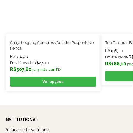
Calça Legging Compress Detalhe Pespontos e
Top Texturas Ba
Fenda
R$
198,00
R$
324,00
R
Em até 12x de
R$
27,00
Em até 12x de
R$
188,10
pag
R$
307,80
pagando com PIX
Ver opções
INSTITUTIONAL
Política de Privacidade