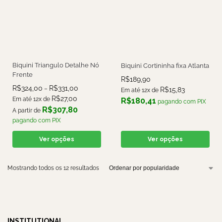
Biquini Triangulo Detalhe Nó
Biquini Cortininha fixa Atlanta
Frente
R$
189,90
R$
324,00
R$
331,00
–
R$
15,83
Em até 12x de
R$
27,00
Em até 12x de
R$
180,41
pagando com PIX
R$
307,80
A partir de
pagando com PIX
Ver opções
Ver opções
Mostrando todos os 12 resultados
INSTITUTIONAL