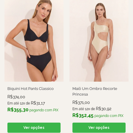
Biquini Hot Pants Classico
Maiô Um Ombro Recorte
Princesa
R$
374,00
R$
371,00
R$
31,17
Em até 12x de
R$
30,92
R$
355,30
Em até 12x de
pagando com PIX
R$
352,45
pagando com PIX
Ver opções
Ver opções