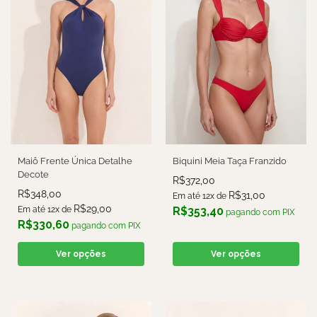
Maiô Frente Única Detalhe
Biquini Meia Taça Franzido
Decote
R$
372,00
R$
348,00
R$
31,00
Em até 12x de
R$
29,00
Em até 12x de
R$
353,40
pagando com PIX
R$
330,60
pagando com PIX
Ver opções
Ver opções