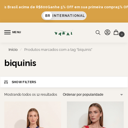
tis Brasil acima de R$600
Ganhe 5% OFF em sua primeira compra
5% OFF 
BR
INTERNATIONAL
MENU
0
Início
Produtos marcados com a tag “biquinis”
/
biquinis
SHOW FILTERS
Mostrando todos os 12 resultados