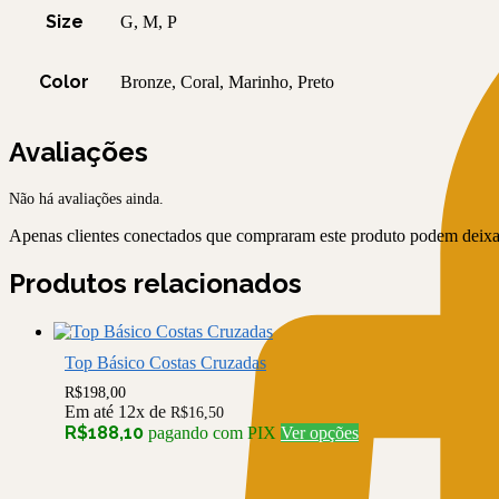
Size
G, M, P
Color
Bronze, Coral, Marinho, Preto
Avaliações
Não há avaliações ainda.
Apenas clientes conectados que compraram este produto podem deixa
Produtos relacionados
Top Básico Costas Cruzadas
R$
198,00
Em até 12x de
R$
16,50
Este
R$
188,10
pagando com PIX
Ver opções
produto
tem
várias