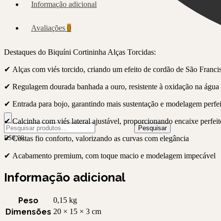
Informação adicional
Avaliações
0
Destaques do Biquíni Cortininha Alças Torcidas:
✔ Alças com viés torcido, criando um efeito de cordão de São Franci
✔ Regulagem dourada banhada a ouro, resistente à oxidação na água 
✔ Entrada para bojo, garantindo mais sustentação e modelagem perfei
✔ Calcinha com viés lateral ajustável, proporcionando encaixe perfei
Pesquisar
Pesquisar
por:
✔ Costas fio conforto, valorizando as curvas com elegância
R$
0,00
✔ Acabamento premium, com toque macio e modelagem impecável
Informação adicional
Peso
0,15 kg
Dimensões
20 × 15 × 3 cm