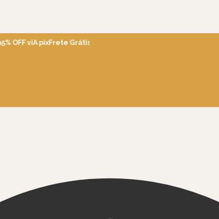
 OFF viA pix
Frete Grátis Brasil acima de R$600
Ganhe 5% OFF e