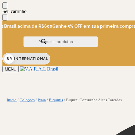
Skip
Skip
Seu carrinho
to
to
navigation
content
 Brasil acima de R$600
Ganhe 5% OFF em sua primeira compra
5%
Pesquisar
produtos
BR
INTERNATIONAL
MENU
Início
/
Coleções
/
Praia
/
Biquinis
/
Biquini Cortininha Alças Torcidas