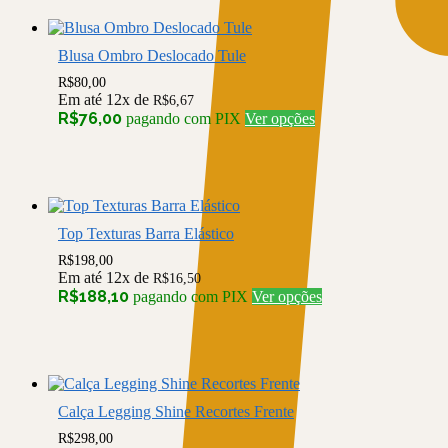
variantes.
As
opções
Blusa Ombro Deslocado Tule
podem
ser
R$
80,00
Em até 12x de
escolhidas
R$
6,67
Este
R$
76,00
pagando com PIX
Ver opções
na
produto
página
tem
do
várias
produto
variantes.
As
opções
Top Texturas Barra Elástico
podem
ser
R$
198,00
Em até 12x de
escolhidas
R$
16,50
Este
R$
188,10
pagando com PIX
Ver opções
na
produto
página
tem
do
várias
produto
variantes.
As
opções
Calça Legging Shine Recortes Frente
podem
ser
R$
298,00