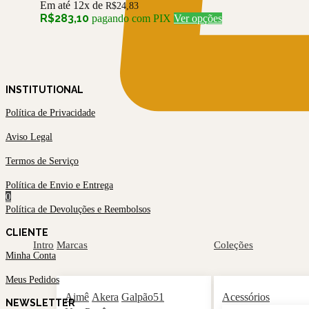
Em até 12x de
escolhidas
R$
24,83
Este
R$
283,10
pagando com PIX
Ver opções
na
produto
página
tem
do
várias
produto
variantes.
As
INSTITUTIONAL
opções
podem
Política de Privacidade
ser
escolhidas
Aviso Legal
na
página
Termos de Serviço
do
produto
Política de Envio e Entrega
0
Política de Devoluções e Reembolsos
CLIENTE
Intro
Marcas
Coleções
Minha Conta
Meus Pedidos
Aimê
Akera
Galpão51
Acessórios
NEWSLETTER