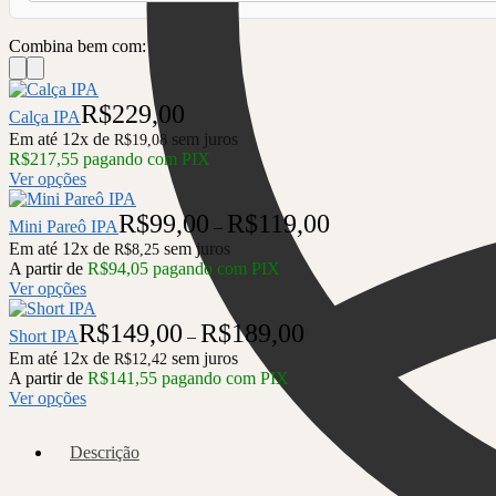
Combina bem com:
R$
229,00
Calça IPA
Em até 12x de
sem juros
R$
19,08
R$
217,55
pagando com PIX
Ver opções
Faixa
R$
99,00
R$
119,00
Mini Pareô IPA
–
de
Em até 12x de
sem juros
R$
8,25
preço:
A partir de
R$
94,05
pagando com PIX
R$99,00
Ver opções
através
R$119,00
Faixa
R$
149,00
R$
189,00
Short IPA
–
de
Em até 12x de
sem juros
R$
12,42
preço:
A partir de
R$
141,55
pagando com PIX
R$149,00
Ver opções
através
R$189,00
Descrição