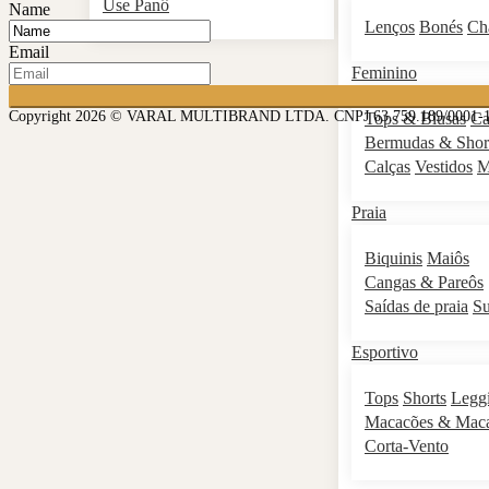
Use Panô
Name
Lenços
Bonés
Ch
Email
Feminino
Copyright 2026 © VARAL MULTIBRAND LTDA. CNPJ 63.759.189/0001-
Tops & Blusas
Ca
Bermudas & Shor
Calças
Vestidos
M
Praia
Biquinis
Maiôs
Cangas & Pareôs
Saídas de praia
S
Esportivo
Tops
Shorts
Legg
Macacões & Mac
Corta-Vento