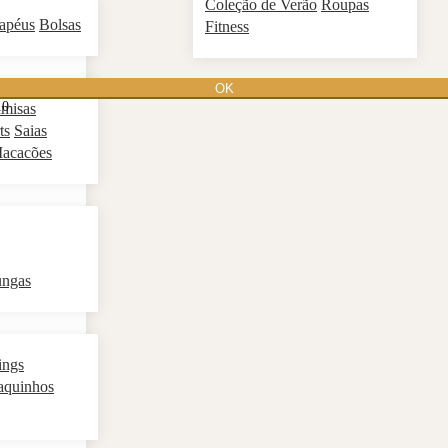
Coleção de Verão
Roupas
apéus
Bolsas
Fitness
OK
10
misas
ts
Saias
acacões
ungas
ings
aquinhos