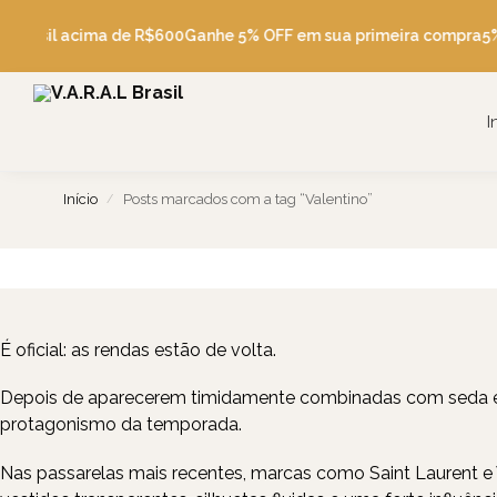
 Brasil acima de R$600
Ganhe 5% OFF em sua primeira compra
5% O
I
Início
Posts marcados com a tag “Valentino”
/
FASHION, BEAUTY, TRAVEL, FOOD
#TRAVEL
É oficial: as rendas estão de volta.
Depois de aparecerem timidamente combinadas com seda e ce
protagonismo da temporada.
Nas passarelas mais recentes, marcas como Saint Laurent 