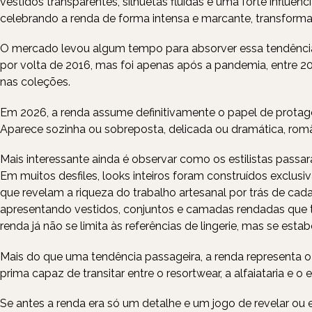
vestidos transparentes, silhuetas fluidas e uma forte influênc
celebrando a renda de forma intensa e marcante, transform
O mercado levou algum tempo para absorver essa tendência.
por volta de 2016, mas foi apenas após a pandemia, entre 
nas coleções.
Em 2026, a renda assume definitivamente o papel de protag
Aparece sozinha ou sobreposta, delicada ou dramática, româ
Mais interessante ainda é observar como os estilistas pass
Em muitos desfiles, looks inteiros foram construídos exclus
que revelam a riqueza do trabalho artesanal por trás de ca
apresentando vestidos, conjuntos e camadas rendadas que t
renda já não se limita às referências de lingerie, mas se es
Mais do que uma tendência passageira, a renda representa o r
prima capaz de transitar entre o resortwear, a alfaiataria e
Se antes a renda era só um detalhe e um jogo de revelar ou 