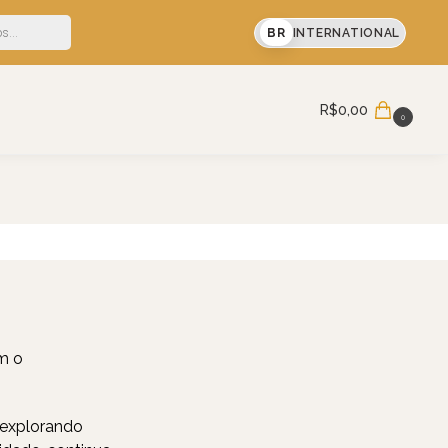
a primeira compra
BR
INTERNATIONAL
R$
0,00
0
m o
 explorando