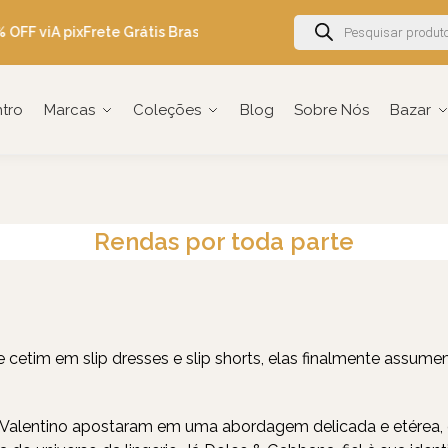
FF viA pix
Frete Grátis Brasil acima de R$600
Ganhe 5% OFF em su
ntro
Marcas
Coleções
Blog
Sobre Nós
Bazar
Rendas por toda parte
tim em slip dresses e slip shorts, elas finalmente assume
e Valentino apostaram em uma abordagem delicada e etérea,