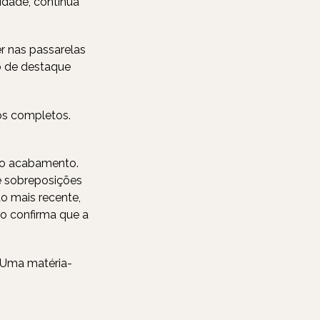
tidade, continua
r nas passarelas
o de destaque
os completos.
omo acabamento.
 e sobreposições
o mais recente,
o confirma que a
. Uma matéria-