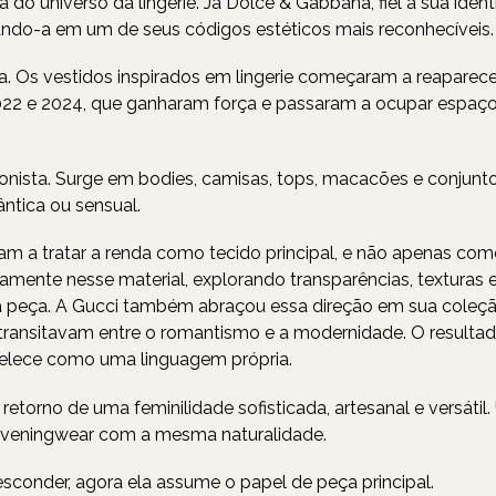
ia do universo da lingerie. Já Dolce & Gabbana, fiel à sua iden
ando-a em um de seus códigos estéticos mais reconhecíveis.
 Os vestidos inspirados em lingerie começaram a reaparece
2022 e 2024, que ganharam força e passaram a ocupar espaç
onista. Surge em bodies, camisas, tops, macacões e conjunt
ntica ou sensual.
aram a tratar a renda como tecido principal, e não apenas c
ivamente nesse material, explorando transparências, texturas
da peça. A Gucci também abraçou essa direção em sua coleçã
ransitavam entre o romantismo e a modernidade. O resultad
tabelece como uma linguagem própria.
etorno de uma feminilidade sofisticada, artesanal e versátil
 o eveningwear com a mesma naturalidade.
esconder, agora ela assume o papel de peça principal.