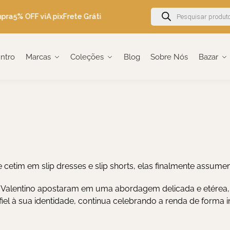
pra
5% OFF viA pix
Frete Grátis Brasil acima de R$600
Ganhe 5% OF
Intro
Marcas
Coleções
Blog
Sobre Nós
Bazar
etim em slip dresses e slip shorts, elas finalmente assum
 Valentino apostaram em uma abordagem delicada e etérea, e
a, fiel à sua identidade, continua celebrando a renda de for