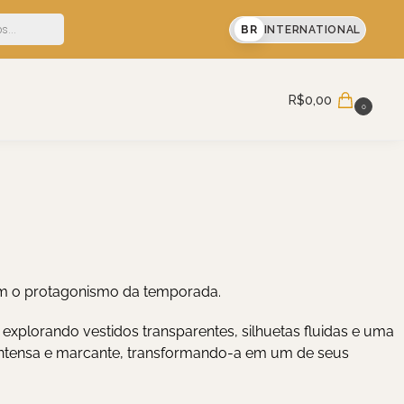
F em sua primeira compra
BR
INTERNATIONAL
Pesquisar
R$
0,00
0
em o protagonismo da temporada.
xplorando vestidos transparentes, silhuetas fluidas e uma
ma intensa e marcante, transformando-a em um de seus