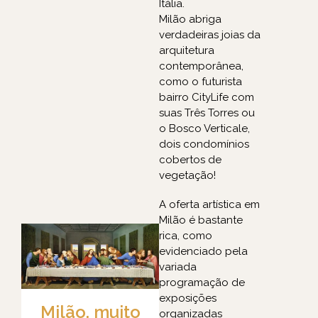
Itália.
Milão abriga
verdadeiras joias da
arquitetura
contemporânea,
como o futurista
bairro CityLife com
suas Três Torres ou
o Bosco Verticale,
dois condomínios
cobertos de
vegetação!
A oferta artística em
Milão é bastante
rica, como
evidenciado pela
variada
programação de
exposições
Milão, muito
organizadas