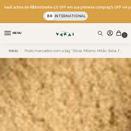
asil acima de R$600
Ganhe 5% OFF em sua primeira compra
5% OFF viA pix
Fre
BR
INTERNATIONAL
MENU
0
Início
Posts marcados com a tag “Silvia; Milano; Milão; Italia; ferie; férias; viagem”
/