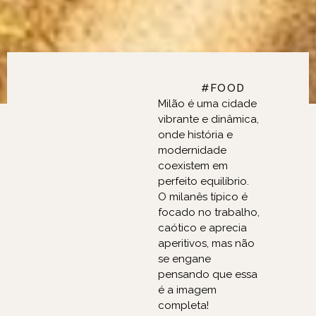
FASHION, BEAUTY,
#FOOD
Milão é uma cidade
vibrante e dinâmica,
onde história e
modernidade
coexistem em
perfeito equilíbrio.
O milanês típico é
focado no trabalho,
caótico e aprecia
aperitivos, mas não
se engane
pensando que essa
é a imagem
completa!