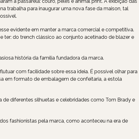
am a passarela: couro, peles e animal print. A exibição das
na trabalha para inaugurar uma nova fase da maison, tal
ossível.
eresse evidente em manter a marca comercial e competitiva.
e ter: do trench clássico ao conjunto acetinado de blazer e
asiosa história da família fundadora da marca.
tuar com facilidade sobre essa ideia. É possível olhar para
sa em formato de embalagem de confeitaria, a estola
de diferentes silhuetas e celebridades como Tom Brady e
 dos fashionistas pela marca, como aconteceu na era de