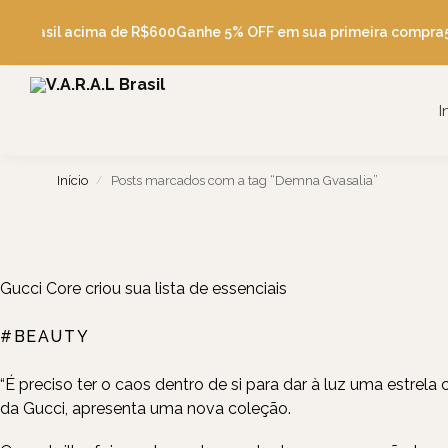
Pesquise
tis Brasil acima de R$600
Ganhe 5% OFF em sua primeira compra
5
I
Início
Posts marcados com a tag “Demna Gvasalia”
/
Gucci Core criou sua lista de essenciais
#BEAUTY
FASHION, BEAUTY, TRAVEL, FOOD
“É preciso ter o caos dentro de si para dar à luz uma estrela ci
da
Gucci
, apresenta uma nova coleção.