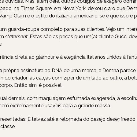
 dúvidas. Mas, além dele, outros códigos de exagero dominar
sábado, na Times Square, em Nova York, deixou claro que Dem
amp Glam e o estilo do italiano americano, se é que isso é p
uir um guarda-roupa completo para suas clientes. Vejo um int
 um
statement
. Estas são as peças que um(a) cliente Gucci dev
e.
rência direta ao glamour e à elegância italianos unidos à fant
a própria assinatura ao DNA de uma marca, e Demna parece flu
do criador: as calças com zíper de um lado ao outro, a bol
orpo. Então sim, é possível.
ual demais, com maquiagem esfumada exagerada, a escolha 
necem extremamente usáveis para a grande massa.
presentadas. E talvez até a retomada do desejo desenfreado
classe.