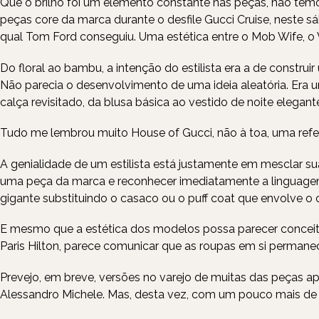
Que o brilho foi um elemento constante nas peças, não temos
peças core da marca durante o desfile Gucci Cruise, neste 
qual Tom Ford conseguiu. Uma estética entre o Mob Wife, o V
Do floral ao bambu, a intenção do estilista era a de constr
Não parecia o desenvolvimento de uma ideia aleatória. Era
calça revisitado, da blusa básica ao vestido de noite elegant
Tudo me lembrou muito
House of Gucci,
não à toa, uma refe
A genialidade de um estilista está justamente em mesclar su
uma peça da marca e reconhecer imediatamente a linguagem 
gigante substituindo o casaco ou o puff coat que envolve o c
E mesmo que a estética dos modelos possa parecer conceit
Paris Hilton, parece comunicar que as roupas em si perma
Prevejo, em breve, versões no varejo de muitas das peças a
Alessandro Michele
. Mas, desta vez, com um pouco mais de 