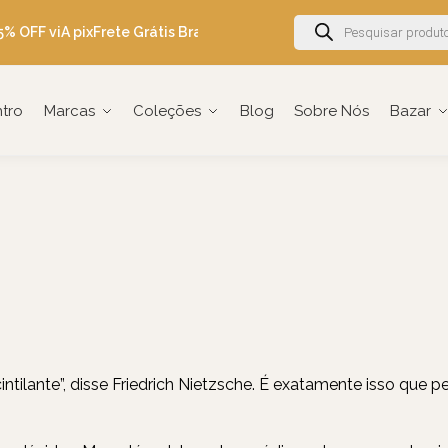
% OFF viA pix
Frete Grátis Brasil acima de R$600
Ganhe 5% OFF em 
ntro
Marcas
Coleções
Blog
Sobre Nós
Bazar
ntilante”, disse
Friedrich Nietzsche
. É exatamente isso que pe