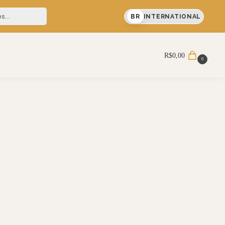
% OFF em sua primeira compra
BR
INTERNATIONAL
Pesquisar
R$
0,00
0