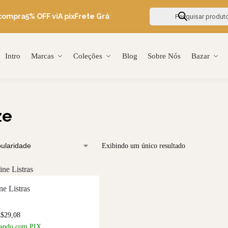
compra
5% OFF viA pix
Frete Grátis Brasil acima de R$600
Ganhe 5
Intro
Marcas
Coleções
Blog
Sobre Nós
Bazar
ze
Exibindo um único resultado
ne Listras
R$
29,08
ando com PIX