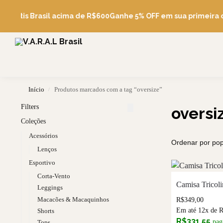
Pesquise
e Grátis Brasil acima de R$600
Ganhe 5% OFF em sua primeira 
Início
Produtos marcados com a tag “oversize”
/
Filters
oversi
Coleções
Acessórios
Lenços
Esportivo
Corta-Vento
Camisa Tricoli
Leggings
Macacões & Macaquinhos
R$
349,00
Em até 12x de
Shorts
R$
331,55
pag
Tops