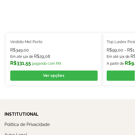
Vestido Mel Porto
Top Lastex Posi
R$
349,00
R$
99,00
R$
1
–
R$
29,08
R
Em até 12x de
Em até 12x de
R$
331,55
R$
9
pagando com PIX
A partir de
Ver opções
INSTITUTIONAL
Política de Privacidade
Aviso Legal