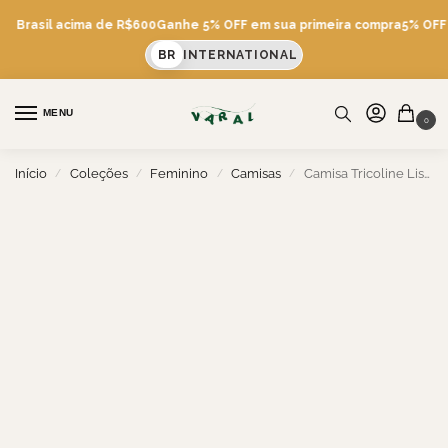
is Brasil acima de R$600
Ganhe 5% OFF em sua primeira compra
5% OFF v
BR
INTERNATIONAL
MENU
0
Início
Coleções
Feminino
Camisas
Camisa Tricoline Listras
/
/
/
/