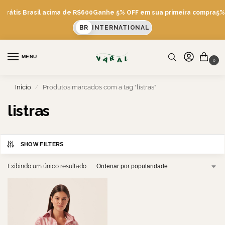
 Grátis Brasil acima de R$600
Ganhe 5% OFF em sua primeira compra
5% 
BR
INTERNATIONAL
MENU
0
Início
Produtos marcados com a tag “listras”
/
listras
SHOW FILTERS
Exibindo um único resultado