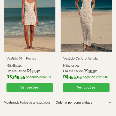
Vestido Mini Renda
Vestido Ombro Renda
R$
389,00
R$
479,00
R$
32,42
R$
39,92
Em até 12x de
Em até 12x de
R$
369,55
R$
455,05
pagando com PIX
pagando com PIX
Ver opções
Ver opções
Mostrando todos os 2 resultados