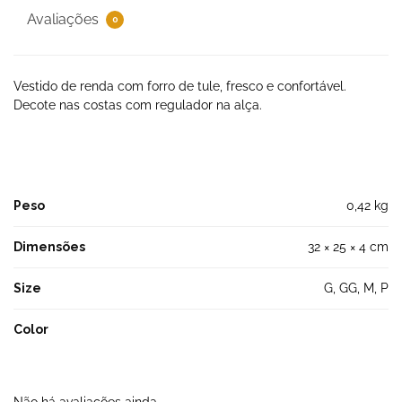
Avaliações
0
Vestido de renda com forro de tule, fresco e confortável.
Decote nas costas com regulador na alça.
Peso
0,42 kg
Dimensões
32 × 25 × 4 cm
Size
G, GG, M, P
Color