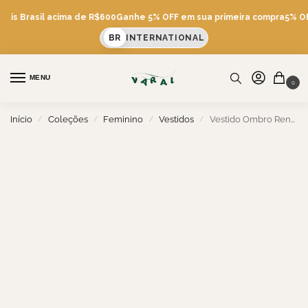
átis Brasil acima de R$600
Ganhe 5% OFF em sua primeira compra
5% OFF
BR
INTERNATIONAL
MENU
0
Início
Coleções
Feminino
Vestidos
Vestido Ombro Renda
/
/
/
/