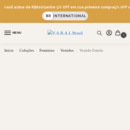
 Brasil acima de R$600
Ganhe 5% OFF em sua primeira compra
5% OFF vi
BR
INTERNATIONAL
MENU
0
Início
Coleções
Feminino
Vestidos
Vestido Estrela
/
/
/
/