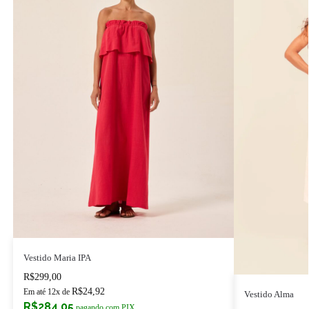
Vestido Maria IPA
R$
299,00
R$
24,92
Em até 12x de
Vestido Alma
R$
284,05
pagando com PIX