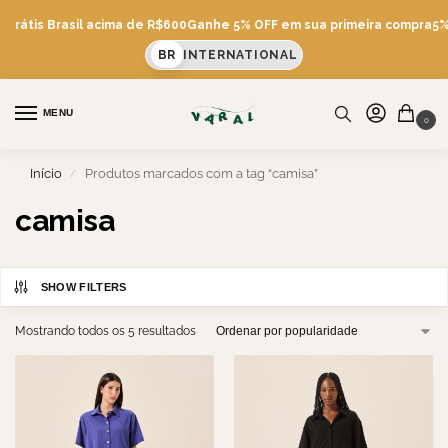
 Grátis Brasil acima de R$600
Ganhe 5% OFF em sua primeira compra
5% 
BR
INTERNATIONAL
MENU
0
Início
Produtos marcados com a tag “camisa”
/
camisa
SHOW FILTERS
Mostrando todos os 5 resultados