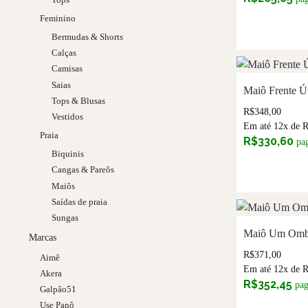
Feminino
Bermudas & Shorts
Calças
Camisas
Saias
Maiô Frente Ú
Tops & Blusas
R$
348,00
Vestidos
Em até 12x de
Praia
R$
330,60
pa
Biquinis
Cangas & Pareôs
Maiôs
Saídas de praia
Sungas
Maiô Um Ombr
Marcas
R$
371,00
Aimê
Em até 12x de
Akera
R$
352,45
pa
Galpão51
Use Panô