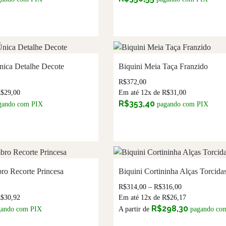
nica Detalhe Decote
Biquini Meia Taça Franzido
R$
372,00
R$
29,00
Em até 12x de
R$
31,00
R$
353,40
gando com PIX
pagando com PIX
o Recorte Princesa
Biquini Cortininha Alças Torcida
R$
314,00
–
R$
316,00
R$
30,92
Em até 12x de
R$
26,17
R$
298,30
gando com PIX
A partir de
pagando co