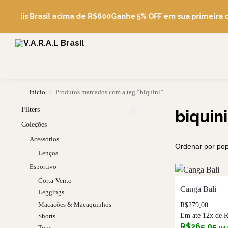
Pesquise
 Grátis Brasil acima de R$600
Ganhe 5% OFF em sua primeira 
Início
Produtos marcados com a tag “biquini”
/
Filters
biquini
Coleções
Acessórios
Lenços
Esportivo
Corta-Vento
Canga Bali
Leggings
Macacões & Macaquinhos
R$
279,00
Em até 12x de
Shorts
R$
265,05
pa
Tops