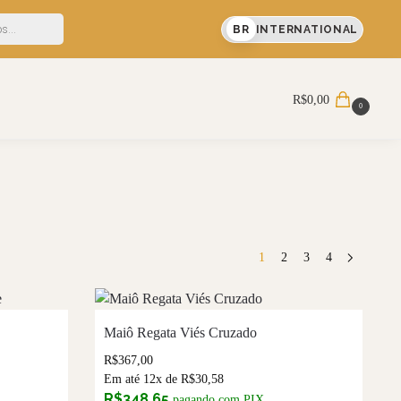
% OFF em sua primeira compra
BR
INTERNATIONAL
Pesquisar
R$
0,00
0
1
2
3
4
Maiô Regata Viés Cruzado
R$
367,00
Em até 12x de
R$
30,58
R$
348,65
pagando com PIX