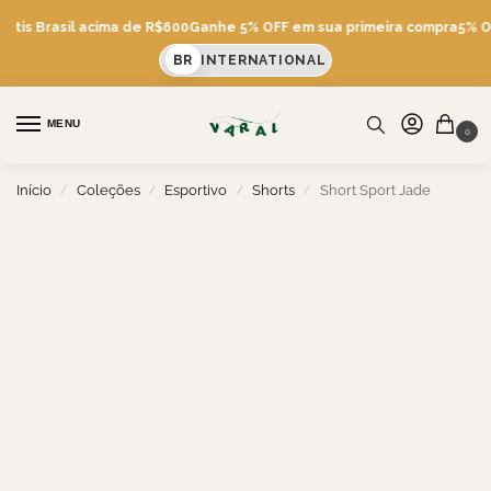
átis Brasil acima de R$600
Ganhe 5% OFF em sua primeira compra
5% OF
BR
INTERNATIONAL
MENU
0
Início
Coleções
Esportivo
Shorts
Short Sport Jade
/
/
/
/