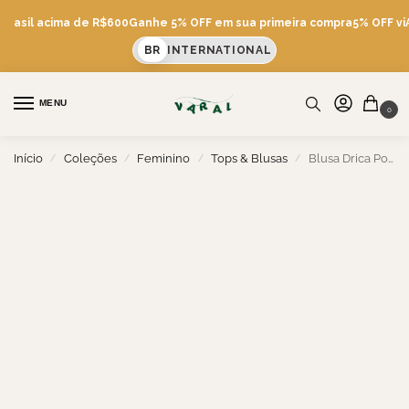
Brasil acima de R$600
Ganhe 5% OFF em sua primeira compra
5% OFF viA 
BR
INTERNATIONAL
MENU
0
Início
Coleções
Feminino
Tops & Blusas
Blusa Drica Porto
/
/
/
/