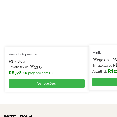
Minikini
Vestido Agnes Bali
R$
290,00
R$
–
R$
398,00
R
Em até 12x de
R$
33,17
Em até 12x de
R$
2
A partir de
R$
378,10
pagando com PIX
Ver opções
INSTITUTIONAL