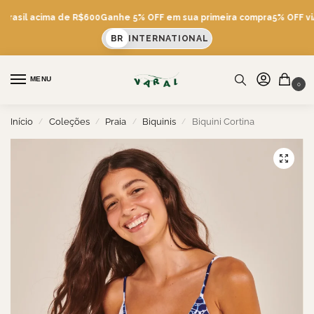
 Brasil acima de R$600
Ganhe 5% OFF em sua primeira compra
5% OFF viA
BR
INTERNATIONAL
MENU
0
Início
Coleções
Praia
Biquinis
Biquini Cortina
/
/
/
/