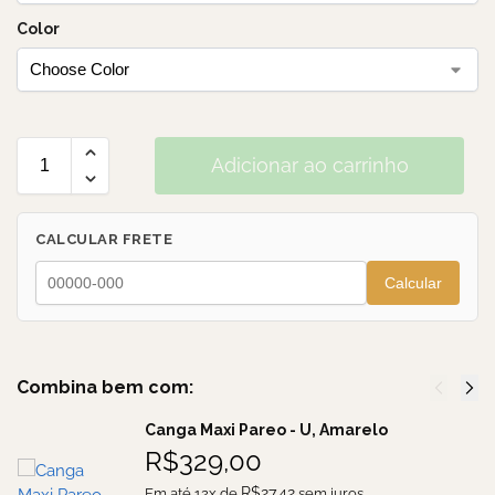
Color
Adicionar ao carrinho
CALCULAR FRETE
Calcular
Combina bem com:
Canga Maxi Pareo - U, Amarelo
R$
329,00
R$
27,42
Em até 12x de
sem juros