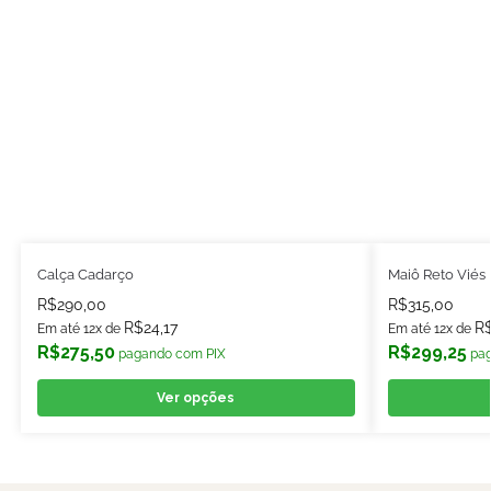
Calça Cadarço
Maiô Reto Viés
R$
290,00
R$
315,00
R$
24,17
R
Em até 12x de
Em até 12x de
R$
275,50
R$
299,25
pagando com PIX
pa
Ver opções