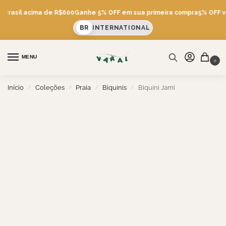
 Brasil acima de R$600
Ganhe 5% OFF em sua primeira compra
5% OFF vi
BR
INTERNATIONAL
MENU
0
Início
Coleções
Praia
Biquinis
Biquini Jami
/
/
/
/