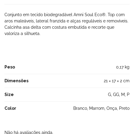
Conjunto em tecido biodegradável Amni Soul Eco®. Top com
aros maleáveis, lateral franzida e alças reguláveis e removíveis.
Calcinha asa delta com costura embutida e recorte que
valoriza a silhueta.
Peso
0,17 kg
Dimensões
21 × 17 × 2 cm
Size
G, GG, M, P
Color
Branco, Marrom, Onça, Preto
Não há avaliações ainda.