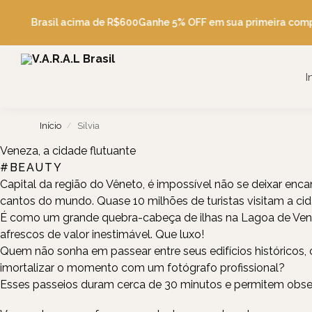
Pesquise
Grátis Brasil acima de R$600
Ganhe 5% OFF em sua primeira comp
I
Início
Silvia
/
Veneza, a cidade flutuante
#BEAUTY
FASHION, BEAUTY, TRAVEL, FOOD
Capital da região do Vêneto, é impossível não se deixar en
cantos do mundo. Quase 10 milhões de turistas visitam a ci
É como um grande quebra-cabeça de ilhas na Lagoa de Venez
afrescos de valor inestimável. Que luxo!
Quem não sonha em passear entre seus edifícios históricos,
imortalizar o momento com um fotógrafo profissional?
Esses passeios duram cerca de 30 minutos e permitem obser