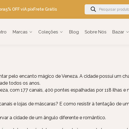
ra
5% OFF viA pix
Frete Grátis Brasil acima de R$600
Ganhe 5% OFF 
ntro
Marcas
Coleções
Blog
Sobre Nós
Bazar
cantar pelo encanto mágico de Veneza. A cidade possui um ch
dade todos os anos.
a, com 177 canais, 400 pontes espalhadas por 118 ilhas e m
 canais e lojas de máscaras? E como resistir à tentação de 
var a cidade de um ângulo diferente e romântico.