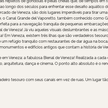
s repletos de gôndolas e pelas cheias que, de tempos em t
 ao longo dos séculos para enfrentar esse desafio aquático d
ercado de Veneza, são dois lugares imperdíveis para tirar um
de, o Canal Grande del Vaporetto, também conhecido como G
rfeita para a navegação tranquila de pequenas embarcações 
 de Veneza! Já viu aqueles visuais deslumbrantes e as másca
a! Em Veneza, existem três ilhas que são verdadeiros tesour
e um refúgio tranquilo com restaurantes de dar água na boc
 monumentos e edifícios antigos que contam a história de Ve
 em Veneza: a fabulosa Bienal de Veneza! Realizada a cada d
atro, arquitetura, dança e cinema. O ponto alto absoluto é o 
adeiro tesouro com seus canais em vez de ruas. Um lugar tão