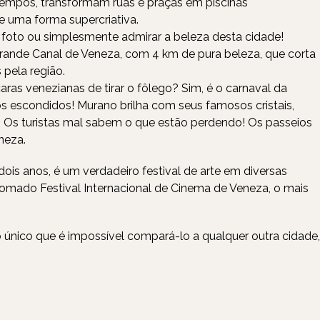
empos, transformam ruas e praças em piscinas
e uma forma supercriativa.
a foto ou simplesmente admirar a beleza desta cidade!
rande Canal de Veneza, com 4 km de pura beleza, que corta
pela região.
ras venezianas de tirar o fôlego? Sim, é o carnaval da
os escondidos! Murano brilha com seus famosos cristais,
a. Os turistas mal sabem o que estão perdendo! Os passeios
neza.
ois anos, é um verdadeiro festival de arte em diversas
renomado Festival Internacional de Cinema de Veneza, o mais
 único que é impossível compará-lo a qualquer outra cidade,