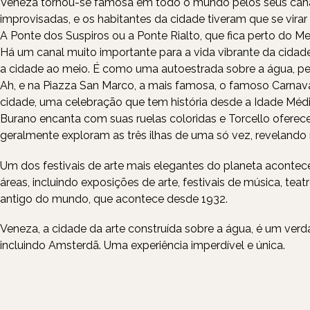
Veneza tornou-se famosa em todo o mundo pelos seus canai
improvisadas, e os habitantes da cidade tiveram que se virar
A Ponte dos Suspiros ou a Ponte Rialto, que fica perto do M
Há um canal muito importante para a vida vibrante da cida
a cidade ao meio. É como uma autoestrada sobre a água, pe
Ah, e na Piazza San Marco, a mais famosa, o famoso Carnaval
cidade, uma celebração que tem história desde a Idade Médi
Burano encanta com suas ruelas coloridas e Torcello oferec
geralmente exploram as três ilhas de uma só vez, revelando
Um dos festivais de arte mais elegantes do planeta acontece
áreas, incluindo exposições de arte, festivais de música, te
antigo do mundo, que acontece desde 1932.
Veneza, a cidade da arte construída sobre a água, é um verd
incluindo Amsterdã. Uma experiência imperdível e única.