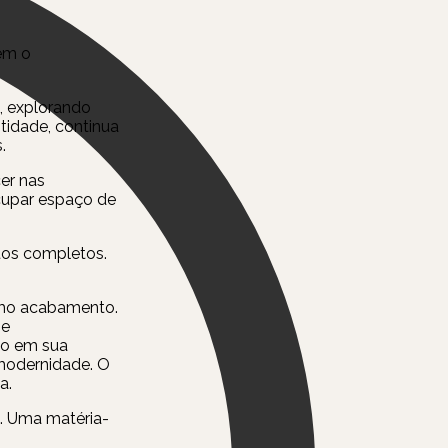
em o
, explorando
ntidade, continua
.
er nas
cupar espaço de
tos completos.
como acabamento.
 e
ão em sua
modernidade. O
a.
l. Uma matéria-