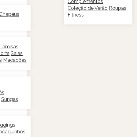
Complementos
Coleção de Verão
Roupas
Chapéus
Fitness
Camisas
orts
Saias
s
Macacões
ôs
Sungas
ggings
acaquinhos