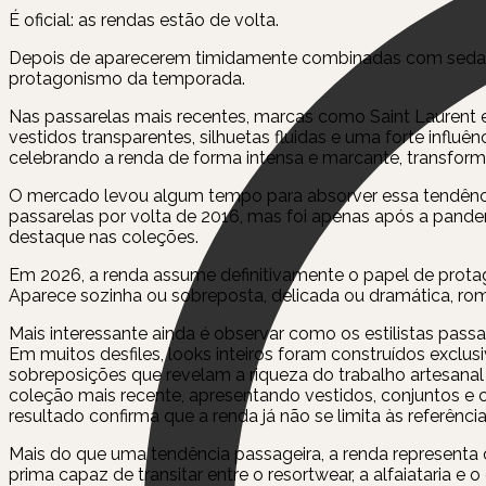
É oficial: as rendas estão de volta.
Depois de aparecerem timidamente combinadas com seda e c
protagonismo da temporada.
Nas passarelas mais recentes, marcas como Saint Laurent
vestidos transparentes, silhuetas fluidas e uma forte influên
celebrando a renda de forma intensa e marcante, transfor
O mercado levou algum tempo para absorver essa tendência
passarelas por volta de 2016, mas foi apenas após a pand
destaque nas coleções.
Em 2026, a renda assume definitivamente o papel de prota
Aparece sozinha ou sobreposta, delicada ou dramática, rom
Mais interessante ainda é observar como os estilistas pas
Em muitos desfiles, looks inteiros foram construídos exclus
sobreposições que revelam a riqueza do trabalho artesana
coleção mais recente, apresentando vestidos, conjuntos 
resultado confirma que a renda já não se limita às referênc
Mais do que uma tendência passageira, a renda representa o 
prima capaz de transitar entre o resortwear, a alfaiataria 