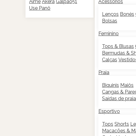
Aimê
Akera
Galpão51
Acessórios
Use Panô
Lenços
Bonés
Bolsas
Feminino
Tops & Blusas
Bermudas & Sh
Calças
Vestido
Praia
Biquinis
Maiôs
Cangas & Pare
Saídas de praia
Esportivo
Tops
Shorts
Le
Macacões & M