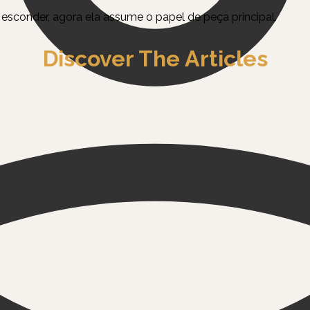
 esconder, agora ela assume o papel de peça principal.
Discover The Articles