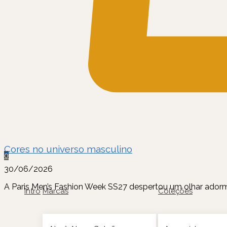
Cores no universo masculino
0
30/06/2026
A Paris Men’s Fashion Week SS27 despertou um olhar adorme
Intro
Marcas
Coleções