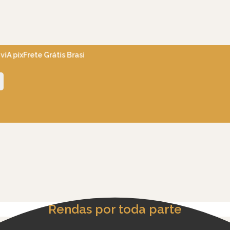
A pix
Frete Grátis Brasil acima de R$600
Ganhe 5% OFF em sua pri
Rendas por toda parte