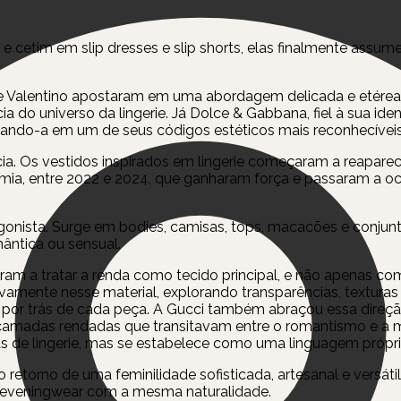
etim em slip dresses e slip shorts, elas finalmente assum
 e Valentino apostaram em uma abordagem delicada e etérea
cia do universo da lingerie. Já Dolce & Gabbana, fiel à sua ide
mando-a em um de seus códigos estéticos mais reconhecíveis
. Os vestidos inspirados em lingerie começaram a reaparec
emia, entre 2022 e 2024, que ganharam força e passaram a o
gonista. Surge em bodies, camisas, tops, macacões e conjun
ântica ou sensual.
saram a tratar a renda como tecido principal, e não apenas 
ivamente nesse material, explorando transparências, texturas
l por trás de cada peça. A Gucci também abraçou essa direç
e camadas rendadas que transitavam entre o romantismo e a 
ias de lingerie, mas se estabelece como uma linguagem própri
retorno de uma feminilidade sofisticada, artesanal e versáti
e o eveningwear com a mesma naturalidade.