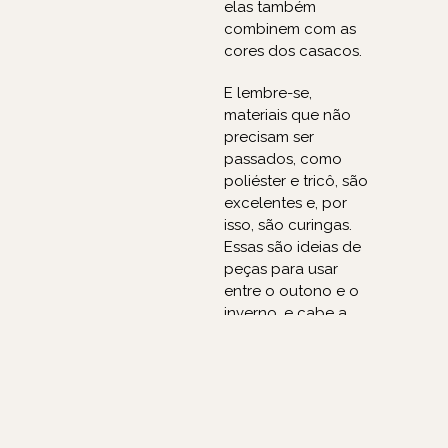
elas também
combinem com as
cores dos casacos.
E lembre-se,
materiais que não
precisam ser
passados, como
poliéster e tricô, são
excelentes e, por
isso, são curingas.
Essas são ideias de
peças para usar
entre o outono e o
inverno, e cabe a
você escolhê-las
com base no seu
tipo de corpo e
gosto. O importante
é se sentir bem e… se
divertir!