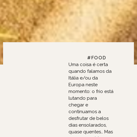
FASHION, BEAUTY,
#FOOD
Uma coisa é certa
quando falamos da
Itália e/ou da
Europa neste
momento: o frio está
lutando para
chegar e
continuamos a
desfrutar de belos
dias ensolarados,
quase quentes… Mas